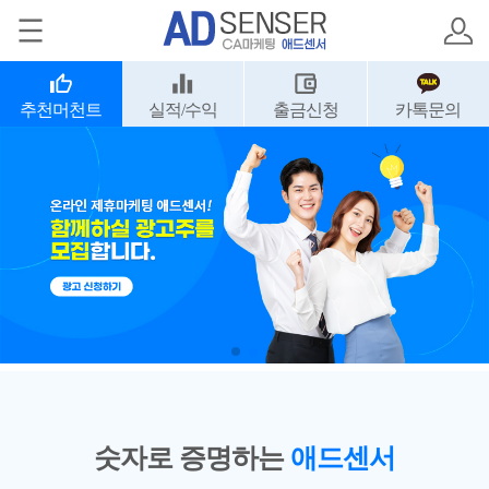
추천머천트
실적/수익
출금신청
카톡문의
숫자로 증명하는
애드센서