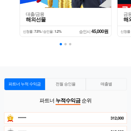
대출/금융
금융
해외선물
해
45,000원
승인시
신청률 :
7.5%
/ 승인율 :
1.2%
신청률 
파트너 누적 수익금
전월 승인율
매출별
파트너
순위
누적수익금
312,000
*******